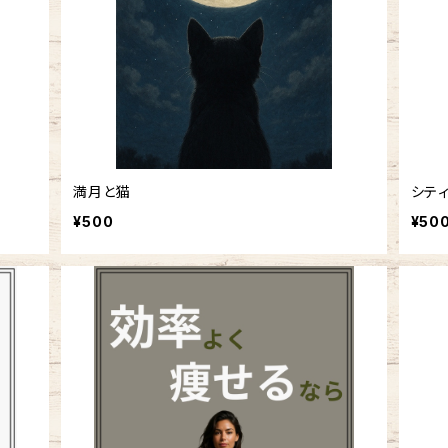
満月と猫
シテ
¥500
¥50