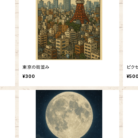
東京の街並み
ピク
¥300
¥50