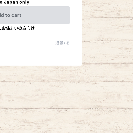
to Japan only
d to cart
にお住まいの方向け
通報する