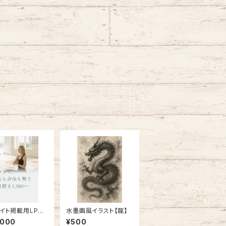
サイト掲載用LPサ
水墨画風イラスト【龍】
】購入前にご連絡
,000
¥500
い