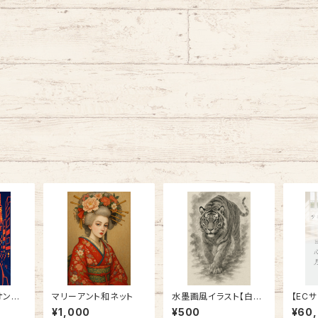
オン東
マリーアント和ネット
水墨画風イラスト【白
【EC
虎】
ンプル
¥1,000
¥500
¥60
くださ