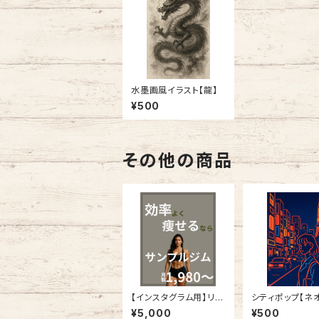
水墨画風イラスト【龍】
¥500
その他の商品
【インスタグラム用】リー
シティポップ【ネ
ル投稿用５ページ、サン
京】
¥5,000
¥500
プルデータ